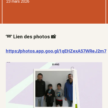
23 mars 2026
➿ Lien des photos 📸
https://photos.app.goo.gl/1qEHZexA57WReJ2m7