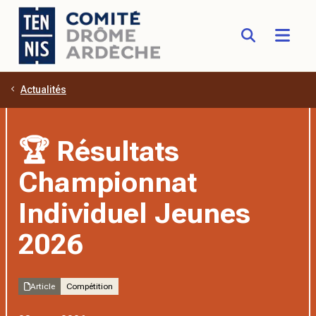
Actualités
Aller au contenu principal
🏆 Résultats
Championnat
Individuel Jeunes
2026
Article
Compétition