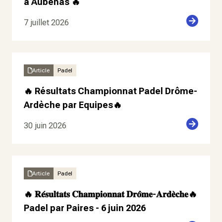
à Aubenas 🔥
7 juillet 2026
Article
Padel
🔥 Résultats Championnat Padel Drôme-
Ardèche par Equipes🔥
30 juin 2026
Article
Padel
🔥 𝐑𝐞́𝐬𝐮𝐥𝐭𝐚𝐭𝐬 𝐂𝐡𝐚𝐦𝐩𝐢𝐨𝐧𝐧𝐚𝐭 𝐃𝐫𝐨̂𝐦𝐞-𝐀𝐫𝐝𝐞̀𝐜𝐡𝐞🔥
Padel par Paires - 6 juin 2026