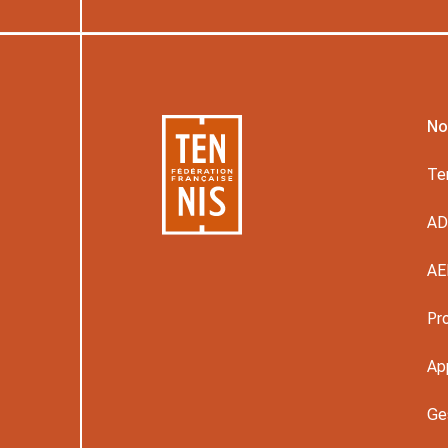
No
Te
A
AE
Pr
Ap
Ge